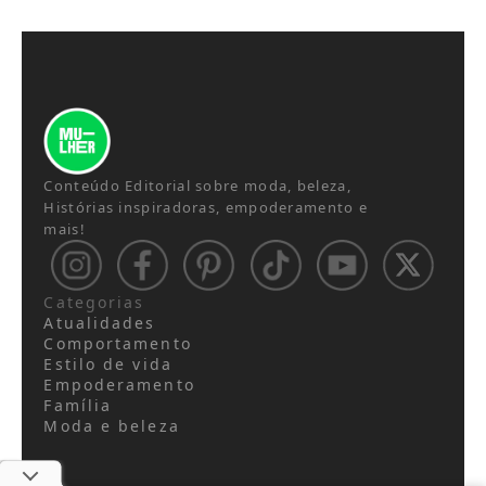
Conteúdo Editorial sobre moda, beleza,
Histórias inspiradoras, empoderamento e
mais!
Categorias
Atualidades
Comportamento
Estilo de vida
Empoderamento
Família
Moda e beleza