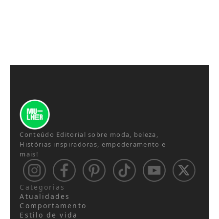
Conteúdo Editorial sobre moda, beleza,
Histórias inspiradoras, empoderamento e
mais!
Categorias
Atualidades
Comportamento
Estilo de vida