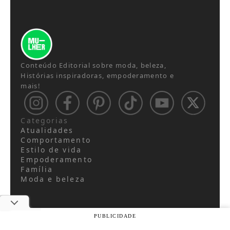
Conteúdo Editorial sobre moda, beleza,
Histórias inspiradoras, empoderamento e
mais!
Categorias
Atualidades
Comportamento
Estilo de vida
Empoderamento
Família
Moda e beleza
PUBLICIDADE