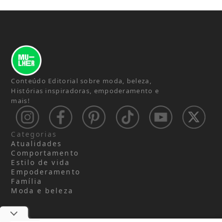
Conteúdo Editorial sobre moda, beleza,
Histórias inspiradoras, empoderamento e
mais!
Categorias
Atualidades
Comportamento
Estilo de vida
Empoderamento
Família
Moda e beleza