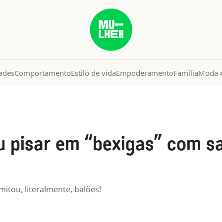
ades
Comportamento
Estilo de vida
Empoderamento
Família
Moda e
 pisar em “bexigas” com sa
itou, literalmente, balões!