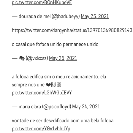
pic.twitter.com/BOnHKubeVE
— dourada de mel (@badubeyy)
May 25, 2021
https://twitter.com/dargynha/status/1397013698082914
o casal que fofoca unido permanece unido
— 🎭 (@vxlxcsz)
May 25, 2021
a fofoca edifica sim o meu relacionamento. ela
sempre nos une ❤️🙌🏼
pic.twitter.com/LGhWGpIEVY
— maria clara (@psicofloyd)
May 24, 2021
vontade de ser desedificado com uma bela fofoca
pic.twitter.com/YGv1vhhUYp