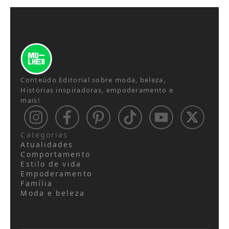
Conteúdo Editorial sobre moda, beleza,
Histórias inspiradoras, empoderamento e
mais!
Categorias
Atualidades
Comportamento
Estilo de vida
Empoderamento
Família
Moda e beleza