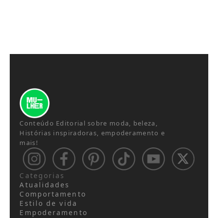
Conteúdo Editorial sobre moda, beleza,
Histórias inspiradoras, empoderamento e
mais!
Categorias
Atualidades
Comportamento
Estilo de vida
Empoderamento