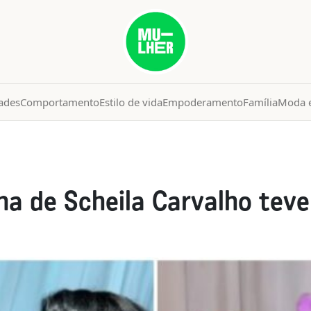
ades
Comportamento
Estilo de vida
Empoderamento
Família
Moda e
lha de Scheila Carvalho tev